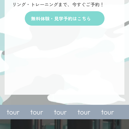
リング・トレーニングまで、今すぐご予約！
無料体験・見学予約はこちら
For a
For a
For a
For a
free
free
free
free
r
trial or
trial or
trial or
trial or
tour
tour
tour
tour
y,
enquiry,
enquiry,
enquiry,
enquiry,