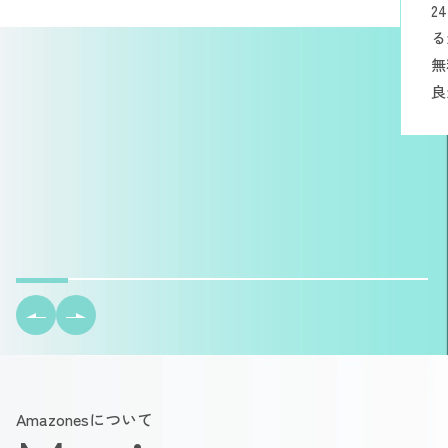
2
る
無
良
Amazonesについて