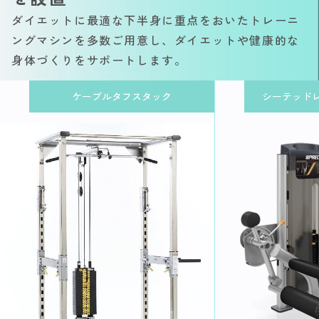
ダイエットに最適な下半身に重点をおいたトレーニ
ングマシンを多数ご用意し、ダイエットや健康的な
身体づくりをサポートします。
ケーブルタフスタック
シーテッド