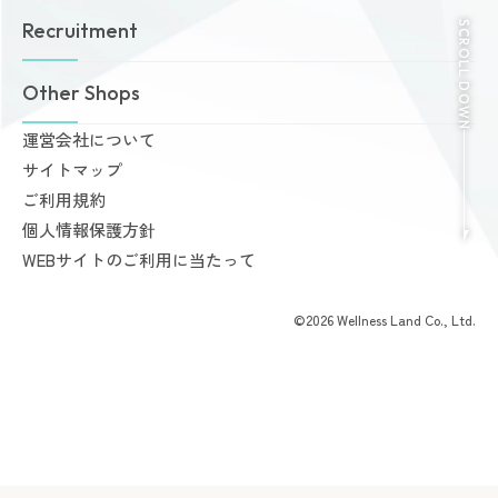
ゾネスタイムズ
女性専用24時間ジム
SCROLL DOWN
Recruitment
店舗一覧
Amazonesのパーソナルトレーニング
無料体験・見学予約
Dr.Amazones
採用情報
Other Shops
ご予約から無料体験・見学までの流れ
AI姿勢診断・改善
料金案内
運営会社について
完全個室PRIVATE GYM Highness
入会手続きのご案内
サイトマップ
24時間ジム Amazones & Hercules
お支払いについて
ご利用規約
AMAZONES ONLINE SHOP
よくあるご質問
個人情報保護方針
会員様からいただいた声
WEBサイトのご利用に当たって
©2026 Wellness Land Co., Ltd.