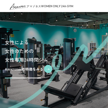
アマゾネス
WOMEN ONLY 24h GYM
女性による
女性のための
女性専用24時間ジム
Amazonesの特徴をみる