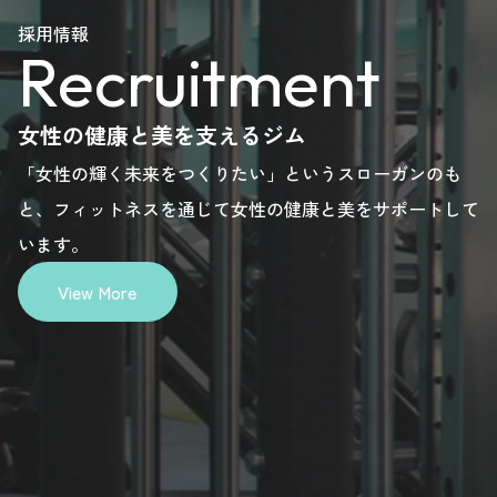
please
please
please
please
採用情報
Recruitment
here.
here.
here.
here.
女性の健康と美を支えるジム
「女性の輝く未来をつくりたい」というスローガンのも
と、フィットネスを通じて女性の健康と美をサポートして
います。
View More