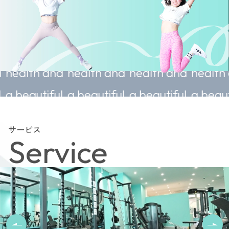
able
Sustainable
Sustainable
Sustainable
Sust
and
health and
health and
health and
heal
ful
a beautiful
a beautiful
a beautiful
a be
body.
body.
body.
bod
サービス
Service