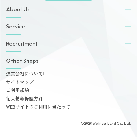
About Us
トップページ
Service
お知らせ
ゾネスタイムズ
女性専用24時間ジム
Recruitment
店舗一覧
Amazonesのパーソナルトレーニング
無料体験・見学予約
Dr.Amazones
採用情報
Other Shops
ご予約から無料体験・見学までの流れ
AI姿勢診断・改善
料金案内
運営会社について
完全個室PRIVATE GYM Highness
入会手続きのご案内
サイトマップ
24時間ジム Amazones & Hercules
お支払いについて
ご利用規約
AMAZONES ONLINE SHOP
よくあるご質問
個人情報保護方針
会員様からいただいた声
WEBサイトのご利用に当たって
©2026 Wellness Land Co., Ltd.