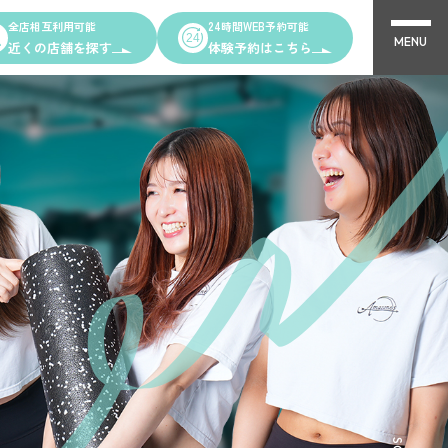
全店相互利用可能
24時間WEB予約可能
MENU
近くの店舗を探す
体験予約はこちら
Other Shops
完全個室PRIVATE GYM Highness
ング
24時間ジム Amazones & Hercules
AMAZONES ONLINE SHOP