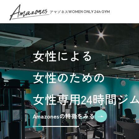
アマゾネス
WOMEN ONLY 24h GYM
About Us
女性による
トップページ
女性のための
お知らせ
ゾネスタイム
店舗一覧
女性専用24時間ジ
無料体験・見
ご予約から無
料金案内
Amazonesの特徴をみる
入会手続きの
お支払いにつ