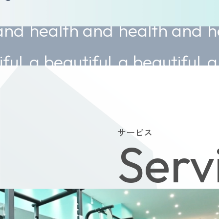
lth and
health and
health a
eautiful
a beautiful
a beautif
y.
body.
body.
サービス
Serv