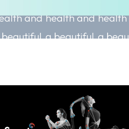
nd
health and
health and
he
ul
a beautiful
a beautiful
a b
body.
body.
bo
ice