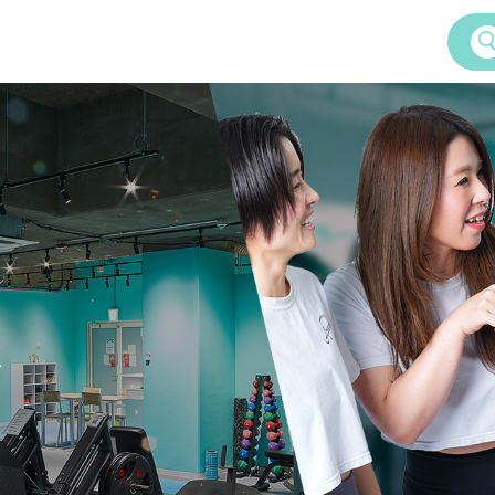
Service
女性専用24時間ジム
Amazonesのパーソナルトレーニ
ズ
Dr.Amazones
AI姿勢診断・改善
ム
学予約
Recruitment
料体験・見学までの流れ
採用情報
ご案内
いて