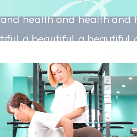
alth and
health and
health 
eautiful
a beautiful
a beauti
dy.
body.
body.