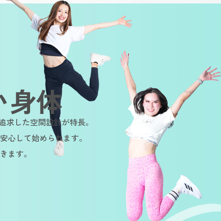
い身体
を追求した空間設計が特長。
安心して始められます。
きます。
stainable
Sustainable
Sustain