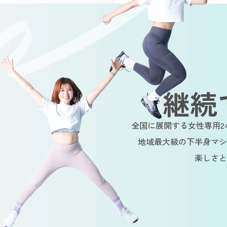
継続
全国に展開する女性専用2
地域最大級の下半身マシ
楽しさと
tainable
Sustainable
Sustaina