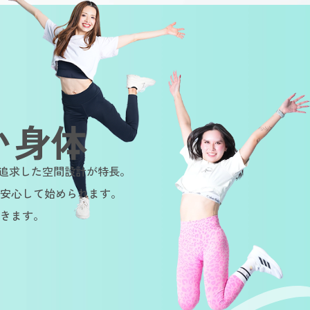
い身体
を追求した空間設計が特長。
安心して始められます。
きます。
le
Sustainable
Sustainable
Sus