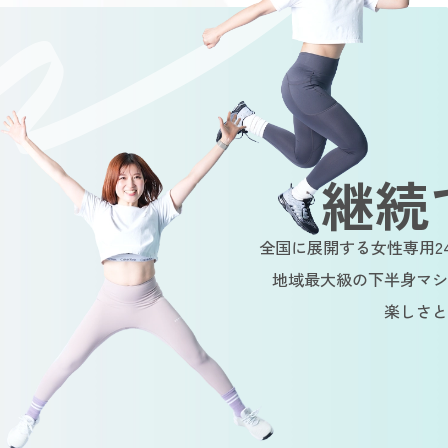
継続
全国に展開する女性専用2
地域最大級の下半身マシ
楽しさと
e
Sustainable
Sustainable
Sust