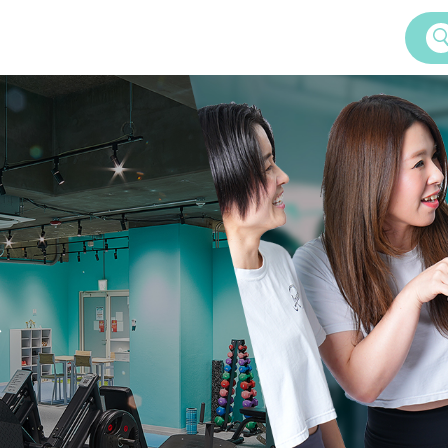
Service
女性専用24時間ジム
Amazonesのパーソナルトレーニ
ズ
Dr.Amazones
AI姿勢診断・改善
ム
学予約
Recruitment
料体験・見学までの流れ
採用情報
ご案内
いて