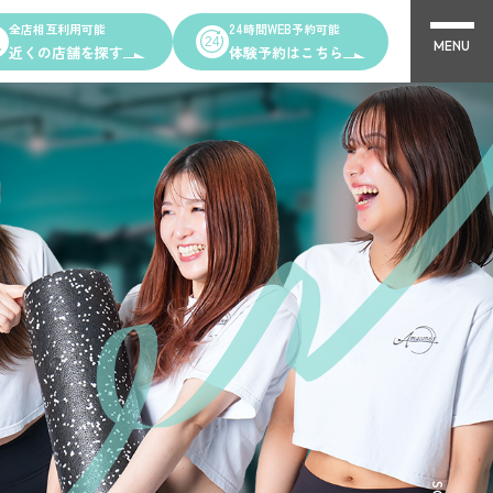
全店相互利用可能
24時間WEB予約可能
MENU
近くの店舗を探す
体験予約はこちら
Other Shops
完全個室PRIVATE GYM Highness
ング
24時間ジム Amazones & Hercules
AMAZONES ONLINE SHOP