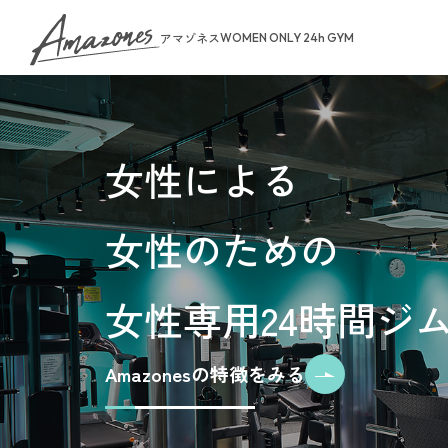
アマゾネス
WOMEN ONLY 24h GYM
About Us
女性による
トップページ
女性のための
お知らせ
ゾネスタイム
店舗一覧
女性専用24時間ジ
無料体験・見
ご予約から無
料金案内
Amazonesの特徴をみる
入会手続きの
お支払いにつ