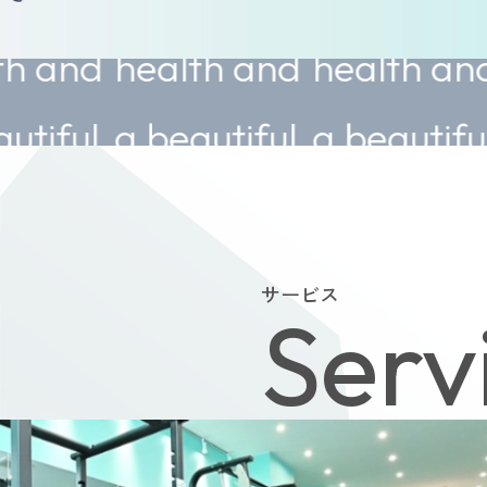
health and
health and
heal
a beautiful
a beautiful
a bea
body.
body.
body
サービス
Serv