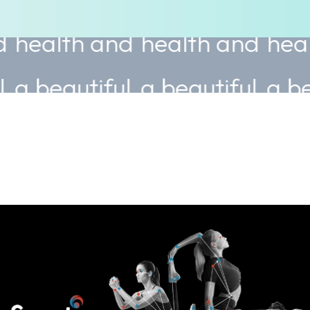
th and
health and
health an
utiful
a beautiful
a beautifu
.
body.
body.
ice