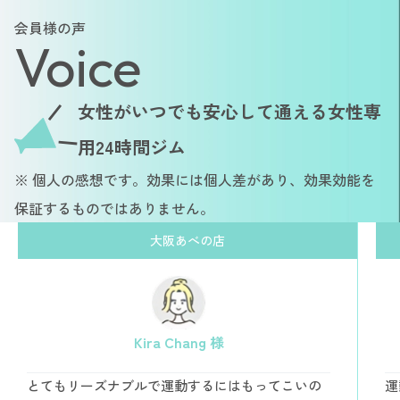
会員様の声
Voice
女性がいつでも安心して通える女性専
用24時間ジム
※ 個人の感想です。効果には個人差があり、効果効能を
保証するものではありません。
大阪あべの店
Kira Chang 様
とてもリーズナブルで運動するにはもってこいの
運