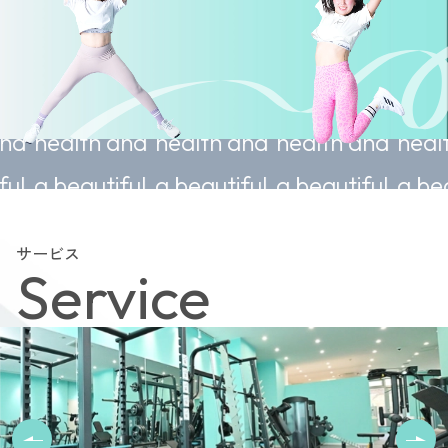
inable
Sustainable
Sustainable
Sustainable
Su
h and
health and
health and
health and
he
tiful
a beautiful
a beautiful
a beautiful
a 
body.
body.
body.
bo
サービス
Service