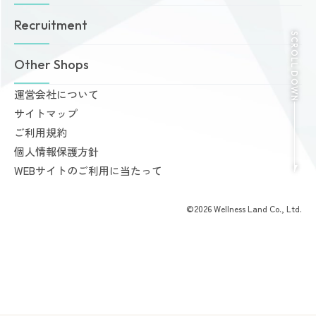
ゾネスタイムズ
女性専用24時間ジム
Recruitment
店舗一覧
Amazonesのパーソナルトレーニング
SCROLL DOWN
無料体験・見学予約
Dr.Amazones
採用情報
Other Shops
ご予約から無料体験・見学までの流れ
AI姿勢診断・改善
料金案内
運営会社について
完全個室PRIVATE GYM Highness
入会手続きのご案内
サイトマップ
24時間ジム Amazones & Hercules
お支払いについて
ご利用規約
AMAZONES ONLINE SHOP
よくあるご質問
個人情報保護方針
会員様からいただいた声
WEBサイトのご利用に当たって
©2026 Wellness Land Co., Ltd.