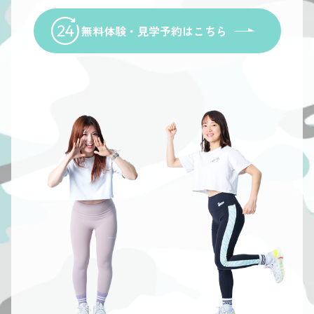
無料体験・見学予約はこちら
a
For a
For a
For a
For a
free
free
free
free