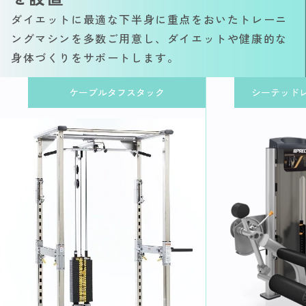
ダイエットに最適な下半身に重点をおいたトレーニ
ングマシンを多数ご用意し、ダイエットや健康的な
身体づくりをサポートします。
ケーブルタフスタック
シーテッド