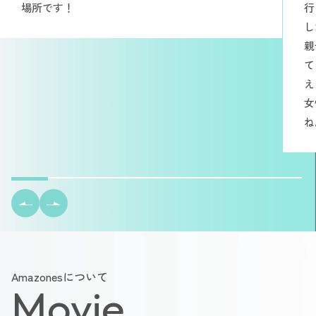
場所です！
行
し
親
て
え
女
ね
Amazonesについて
Movie