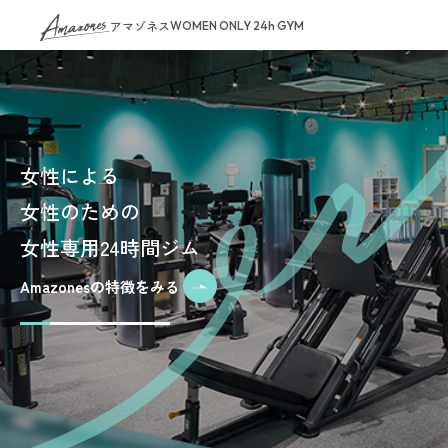
アマゾネス
WOMEN ONLY 24h GYM
女性による
女性のための
女性専用24時間ジム
Amazonesの特徴をみる