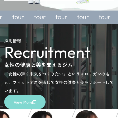
or
trial or
trial or
trial or
trial or
tour
tour
tour
tour
ry,
enquiry,
enquiry,
enquiry,
enquiry,
se
please
please
please
please
採用情報
Recruitment
.
here.
here.
here.
here.
女性の健康と美を支えるジム
「女性の輝く未来をつくりたい」というスローガンのも
と、フィットネスを通じて女性の健康と美をサポートして
います。
View More