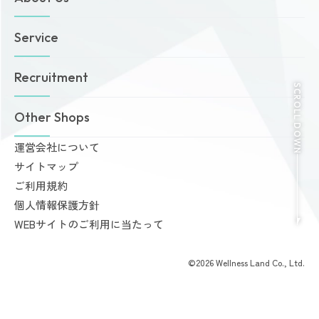
お問い合わせ
マイページ
SCROLL DOWN
About Us
トップページ
Service
お知らせ
ゾネスタイムズ
女性専用24時間ジム
Recruitment
店舗一覧
Amazonesのパーソナルトレーニング
無料体験・見学予約
Dr.Amazones
採用情報
Other Shops
ご予約から無料体験・見学までの流れ
AI姿勢診断・改善
料金案内
運営会社について
完全個室PRIVATE GYM Highness
入会手続きのご案内
サイトマップ
24時間ジム Amazones & Hercules
お支払いについて
ご利用規約
AMAZONES ONLINE SHOP
よくあるご質問
個人情報保護方針