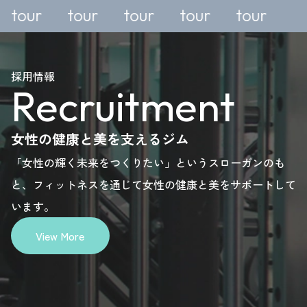
or a
For a
For a
For a
free
free
free
free
rial or
trial or
trial or
trial or
tour
tour
tour
tour
nquiry,
enquiry,
enquiry,
enquiry,
please
please
please
please
採用情報
Recruitment
ere.
here.
here.
here.
女性の健康と美を支えるジム
「女性の輝く未来をつくりたい」というスローガンのも
と、フィットネスを通じて女性の健康と美をサポートして