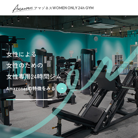
アマゾネス
WOMEN ONLY 24h GYM
女性による
女性のための
女性専用24時間ジム
Amazonesの特徴をみる