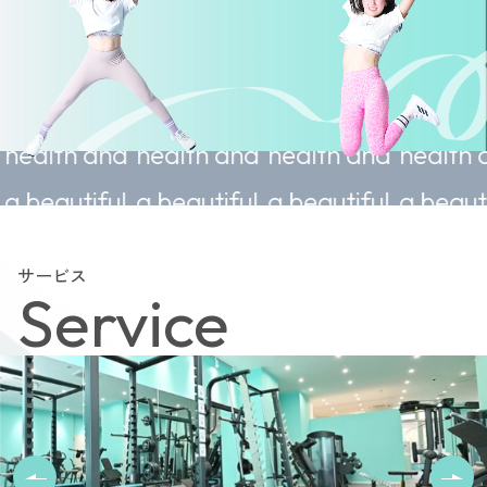
le
Sustainable
Sustainable
Sustainable
Sustai
d
health and
health and
health and
health
l
a beautiful
a beautiful
a beautiful
a beau
body.
body.
body.
body.
サービス
Service