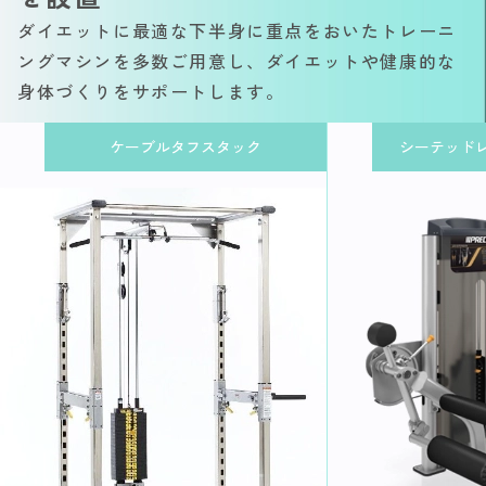
ダイエットに最適な下半身に重点をおいたトレーニ
ングマシンを多数ご用意し、ダイエットや健康的な
身体づくりをサポートします。
ケーブルタフスタック
シーテッド