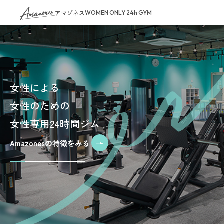
アマゾネス
WOMEN ONLY 24h GYM
女性による
女性のための
女性専用24時間ジム
Amazonesの特徴をみる