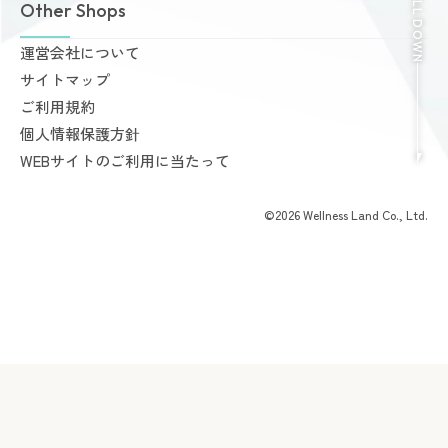
SCROLL DOWN
Other Shops
ご予約から無料体験・見学までの流れ
AI姿勢診断・改善
料金案内
運営会社について
完全個室PRIVATE GYM Highness
入会手続きのご案内
サイトマップ
24時間ジム Amazones & Hercules
お支払いについて
ご利用規約
AMAZONES ONLINE SHOP
よくあるご質問
個人情報保護方針
会員様からいただいた声
WEBサイトのご利用に当たって
©2026 Wellness Land Co., Ltd.