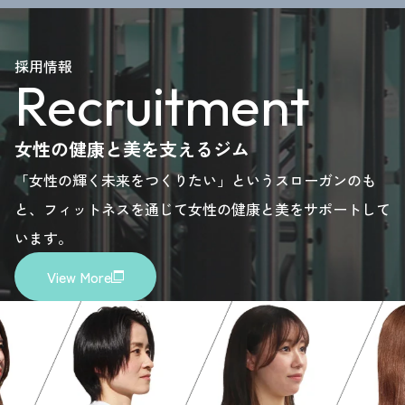
,
enquiry,
enquiry,
enquiry,
enquiry,
enquiry,
please
please
please
please
please
採用情報
Recruitment
here.
here.
here.
here.
here.
女性の健康と美を支えるジム
「女性の輝く未来をつくりたい」というスローガンのも
と、フィットネスを通じて女性の健康と美をサポートして
います。
View More