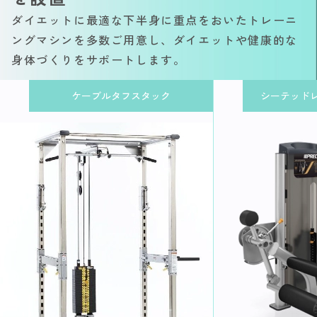
ダイエットに最適な下半身に重点をおいたトレーニ
ングマシンを多数ご用意し、ダイエットや健康的な
身体づくりをサポートします。
ケーブルタフスタック
シーテッド