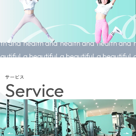
ustainable
Sustainable
Sustainable
Sustaina
ealth and
health and
health and
health a
 beautiful
a beautiful
a beautiful
a beautif
body.
body.
body.
body.
サービス
Service