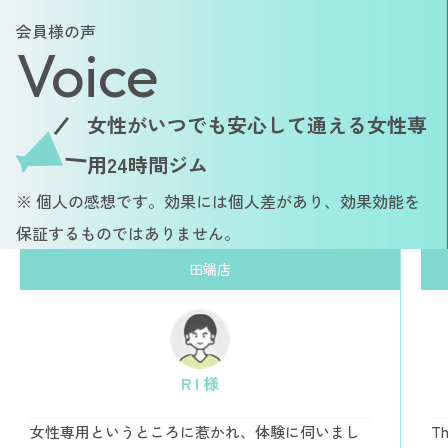
会員様の声
Voice
女性がいつでも安心して通える女性専
用24時間ジム
※ 個人の感想です。効果には個人差があり、効果効能を
保証するものではありません。
田端店
R I 様
女性専用というところに惹かれ、体験に伺いまし
Th