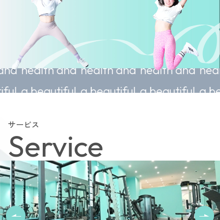
ainable
Sustainable
Sustainable
Sustainable
S
th and
health and
health and
health and
h
autiful
a beautiful
a beautiful
a beautiful
a
.
body.
body.
body.
b
サービス
Service