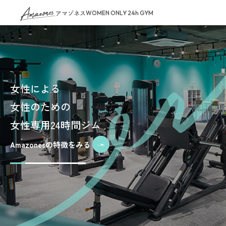
アマゾネス
WOMEN ONLY 24h GYM
女性による
女性のための
女性専用24時間ジム
Amazonesの特徴をみる