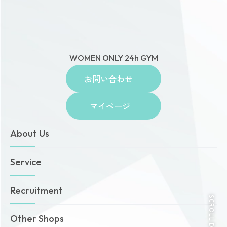
WOMEN ONLY 24h GYM
お問い合わせ
マイページ
About Us
トップページ
Service
お知らせ
ゾネスタイムズ
女性専用24時間ジム
Recruitment
店舗一覧
Amazonesのパーソナルトレーニング
SCROLL DOWN
無料体験・見学予約
Dr.Amazones
採用情報
Other Shops
ご予約から無料体験・見学までの流れ
AI姿勢診断・改善