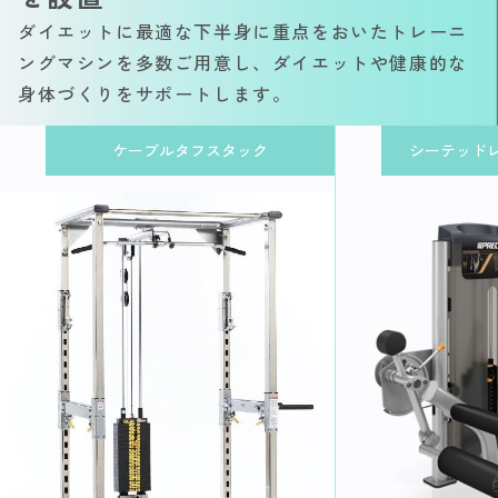
ダイエットに最適な下半身に重点をおいたトレーニ
ングマシンを多数ご用意し、ダイエットや健康的な
身体づくりをサポートします。
ケーブルタフスタック
シーテッド