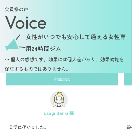
会員様の声
Voice
女性がいつでも安心して通える女性専
用24時間ジム
※ 個人の感想です。効果には個人差があり、効果効能を
保証するものではありません。
宇都宮店
usagi denki 様
見学に伺いました。
設