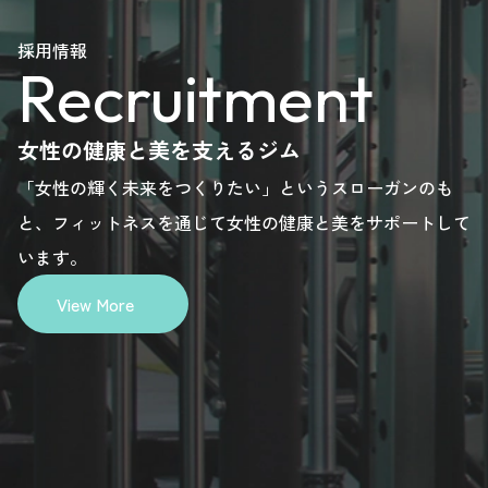
ase
please
please
please
please
採用情報
Recruitment
e.
here.
here.
here.
here.
女性の健康と美を支えるジム
「女性の輝く未来をつくりたい」というスローガンのも
と、フィットネスを通じて女性の健康と美をサポートして
います。
View More