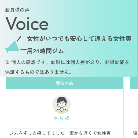
会員様の声
Voice
女性がいつでも安心して通える女性専
用24時間ジム
※ 個人の感想です。効果には個人差があり、効果効能を
保証するものではありません。
難波本店
さち 様
ジムをずっと探してました。家から近くで女性専
綺