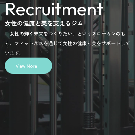
Recruitment
ere.
here.
here.
here.
女性の健康と美を支えるジム
「女性の輝く未来をつくりたい」というスローガンのも
と、フィットネスを通じて女性の健康と美をサポートして
います。
View More