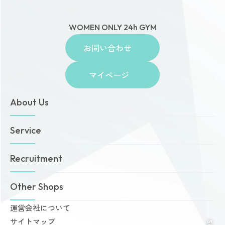
WOMEN ONLY 24h GYM
お問い合わせ
マイページ
About Us
トップページ
Service
お知らせ
ゾネスタイムズ
女性専用24時間ジム
Recruitment
店舗一覧
Amazonesのパーソナルトレーニング
無料体験・見学予約
Dr.Amazones
採用情報
Other Shops
ご予約から無料体験・見学までの流れ
AI姿勢診断・改善
料金案内
運営会社について
完全個室PRIVATE GYM Highness
入会手続きのご案内
サイトマップ
24時間ジム Amazones & Hercules