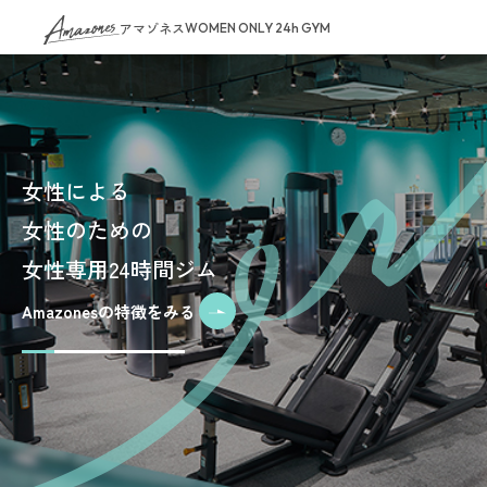
アマゾネス
WOMEN ONLY 24h GYM
女性による
女性のための
女性専用24時間ジム
Amazonesの特徴をみる