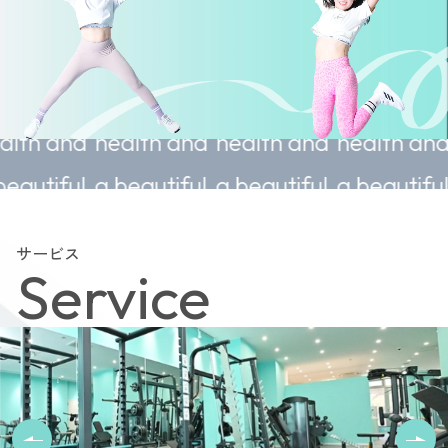
le
Sustainable
Sustainable
Sustainable
Sustai
d
health and
health and
health and
health
l
a beautiful
a beautiful
a beautiful
a beaut
body.
body.
body.
body.
サービス
Service