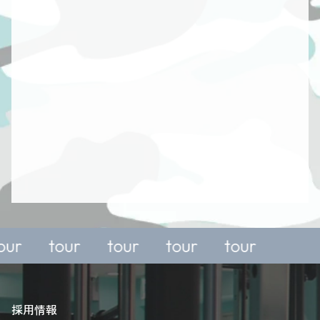
or a
For a
For a
For a
ree
free
free
free
rial or
trial or
trial or
trial or
our
tour
tour
tour
nquiry,
enquiry,
enquiry,
enquiry,
lease
please
please
please
採用情報