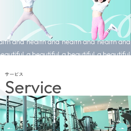
e
Sustainable
Sustainable
Sustainable
Sustai
d
health and
health and
health and
health
l
a beautiful
a beautiful
a beautiful
a beaut
body.
body.
body.
body.
サービス
Service