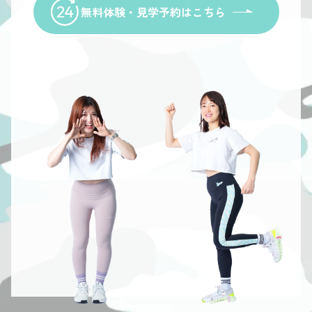
無料体験・見学予約はこちら
or a
For a
For a
For a
ree
free
free
free
rial or
trial or
trial or
trial or