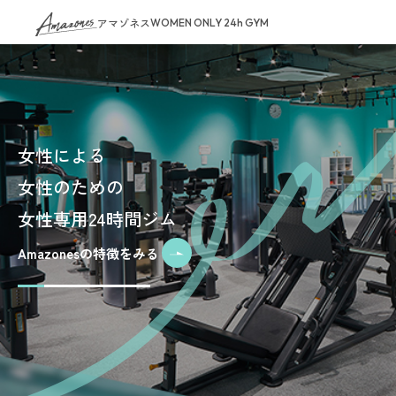
アマゾネス
WOMEN ONLY 24h GYM
女性による
女性のための
女性専用24時間ジム
Amazonesの特徴をみる