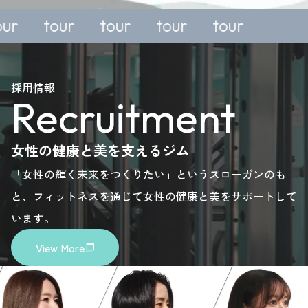
our
tour
tour
tour
nquiry,
enquiry,
enquiry,
enquiry,
lease
please
please
please
採用情報
Recruitment
ere.
here.
here.
here.
女性の健康と美を支えるジム
「女性の輝く未来をつくりたい」というスローガンのも
と、フィットネスを通じて女性の健康と美をサポートして
います。
View More