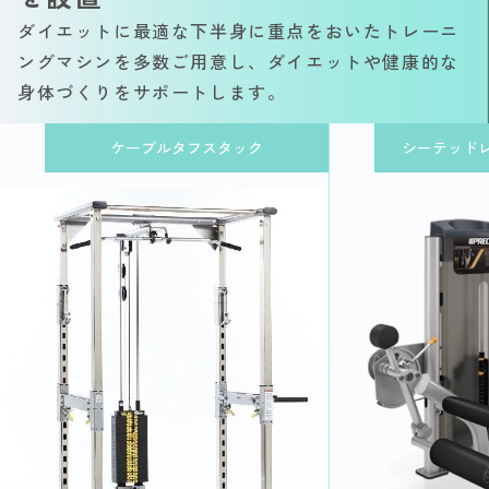
ダイエットに最適な下半身に重点をおいたトレーニ
ングマシンを多数ご用意し、ダイエットや健康的な
身体づくりをサポートします。
ケーブルタフスタック
シーテッド