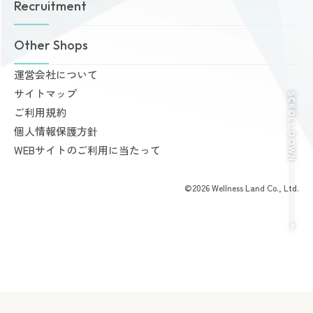
Recruitment
店舗一覧
Amazonesのパーソナルトレーニング
無料体験・見学予約
Dr.Amazones
採用情報
Other Shops
ご予約から無料体験・見学までの流れ
AI姿勢診断・改善
料金案内
運営会社について
完全個室PRIVATE GYM Highness
入会手続きのご案内
サイトマップ
24時間ジム Amazones & Hercules
SCROLL DOWN
お支払いについて
ご利用規約
AMAZONES ONLINE SHOP
よくあるご質問
個人情報保護方針
会員様からいただいた声
WEBサイトのご利用に当たって
©2026 Wellness Land Co., Ltd.