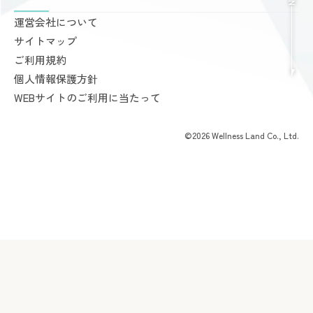
トップページ
Service
お知らせ
ゾネスタイムズ
女性専用24時間ジム
Recruitment
店舗一覧
Amazonesのパーソナルトレーニング
無料体験・見学予約
Dr.Amazones
採用情報
Other Shops
ご予約から無料体験・見学までの流れ
AI姿勢診断・改善
料金案内
運営会社について
完全個室PRIVATE GYM Highness
入会手続きのご案内
サイトマップ
24時間ジム Amazones & Hercules
お支払いについて
ご利用規約
AMAZONES ONLINE SHOP
よくあるご質問
個人情報保護方針
会員様からいただいた声
WEBサイトのご利用に当たって
©2026 Wellness Land Co., Ltd.