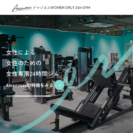
アマゾネス
WOMEN ONLY 24h GYM
女性による
女性のための
女性専用24時間ジム
Amazonesの特徴をみる