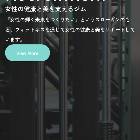
,
enquiry,
enquiry,
enquiry,
enquiry,
enquiry,
enq
please
please
please
please
please
pl
採用情報
Recruitment
here.
here.
here.
here.
here.
he
女性の健康と美を支えるジム
「女性の輝く未来をつくりたい」というスローガンのも
と、フィットネスを通じて女性の健康と美をサポートして
います。
View More