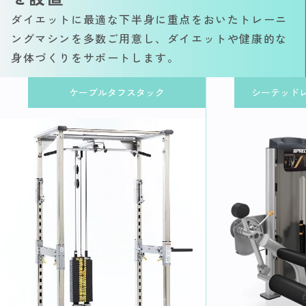
ダイエットに最適な下半身に重点をおいたトレーニ
ングマシンを多数ご用意し、ダイエットや健康的な
身体づくりをサポートします。
ケーブルタフスタック
シーテッド