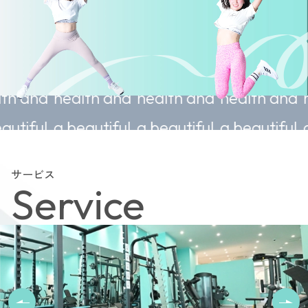
ainable
Sustainable
Sustainable
Sustainable
lth and
health and
health and
health and
autiful
a beautiful
a beautiful
a beautiful
y.
body.
body.
body.
サービス
Service