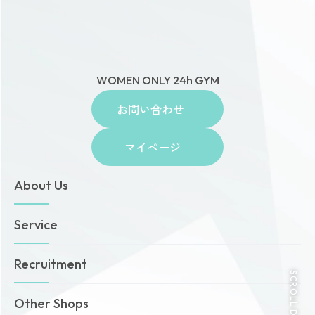
WOMEN ONLY 24h GYM
お問い合わせ
マイページ
About Us
トップページ
Service
お知らせ
ゾネスタイムズ
女性専用24時間ジム
Recruitment
店舗一覧
Amazonesのパーソナルトレーニング
SCROLL DOWN
無料体験・見学予約
Dr.Amazones
採用情報
Other Shops
ご予約から無料体験・見学までの流れ
AI姿勢診断・改善