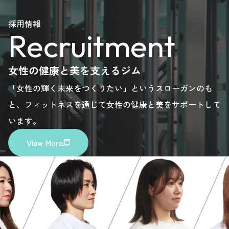
ease
please
please
please
please
採用情報
Recruitment
re.
here.
here.
here.
here.
女性の健康と美を支えるジム
「女性の輝く未来をつくりたい」というスローガンのも
と、フィットネスを通じて女性の健康と美をサポートして
います。
View More