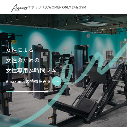
アマゾネス
WOMEN ONLY 24h GYM
女性による
女性のための
女性専用24時間ジム
Amazonesの特徴をみる