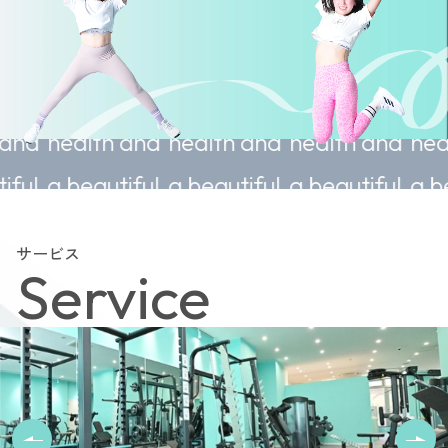
tainable
Sustainable
Sustainable
Sustainable
lth and
health and
health and
health and
autiful
a beautiful
a beautiful
a beautiful
y.
body.
body.
body.
サービス
Service