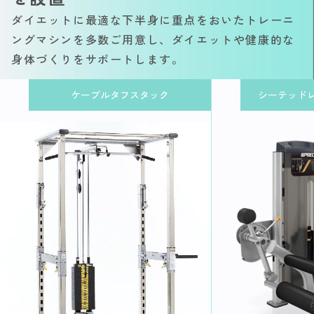
ダイエットに最適な下半身に重点をおいたトレーニ
ングマシンを多数ご用意し、ダイエットや健康的な
身体づくりをサポートします。
ケーブルタフスタック
シーテッド