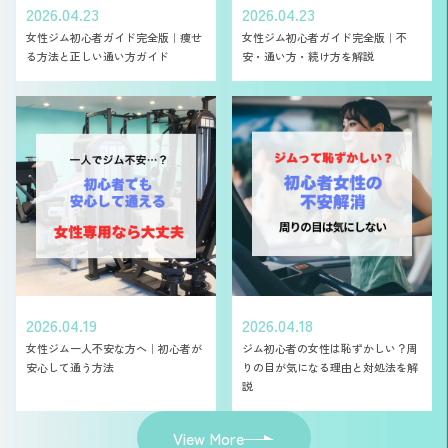
2026.04.23
2026.04.23
女性ジム初心者ガイド完全版｜痩せ
女性ジム初心者ガイド完全版｜不
る方法と正しい通い方ガイド
安・通い方・続け方を解説
2026.04.19
2026.04.18
女性ジム一人不安な方へ｜初心者が
ジム初心者の女性は恥ずかしい？周
安心して通う方法
りの目が気になる理由と対処法を解
説
View More