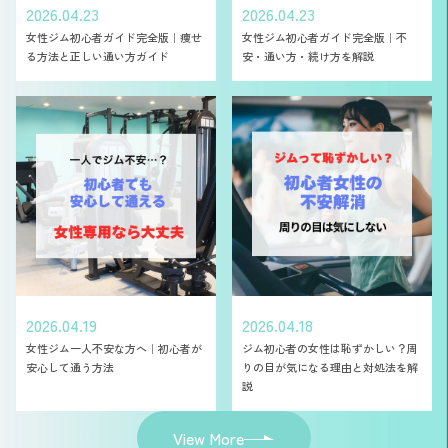
2026.04.23
2026.04.23
女性ジム初心者ガイド完全版｜痩せ
女性ジム初心者ガイド完全版｜不
る方法と正しい通い方ガイド
安・通い方・続け方を解説
2026.04.19
2026.04.18
女性ジム一人不安な方へ｜初心者が
ジム初心者の女性は恥ずかしい？周
安心して通う方法
りの目が気になる理由と対処法を解
説
View More