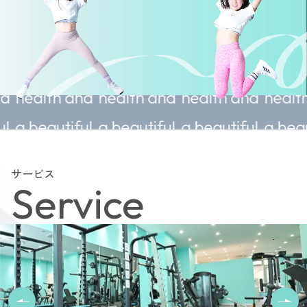
able
Sustainable
Sustainable
Sustainable
Sust
and
health and
health and
health and
hea
iful
a beautiful
a beautiful
a beautiful
a be
body.
body.
body.
bod
サービス
Service