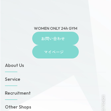
WOMEN ONLY 24h GYM
お問い合わせ
マイページ
About Us
トップページ
Service
お知らせ
ゾネスタイムズ
女性専用24時間ジム
Recruitment
店舗一覧
Amazonesのパーソナルトレーニング
SCROLL DOWN
無料体験・見学予約
Dr.Amazones
採用情報
Other Shops
ご予約から無料体験・見学までの流れ
AI姿勢診断・改善