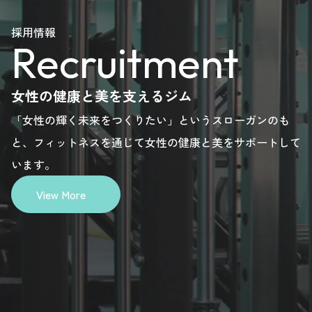
e
please
please
please
please
採用情報
Recruitment
here.
here.
here.
here.
女性の健康と美を支えるジム
「女性の輝く未来をつくりたい」というスローガンのも
と、フィットネスを通じて女性の健康と美をサポートして
います。
View More