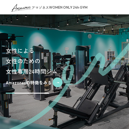
アマゾネス
WOMEN ONLY 24h GYM
女性による
女性のための
女性専用24時間ジム
Amazonesの特徴をみる