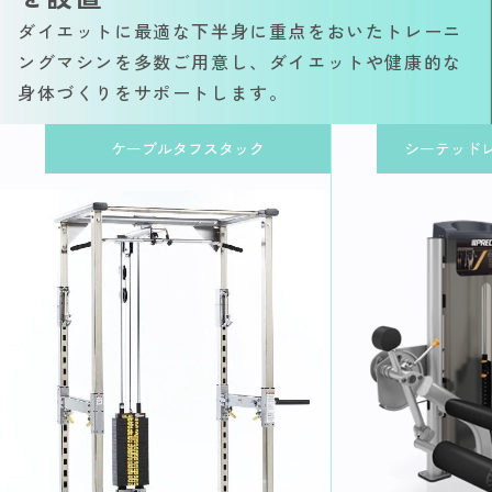
ダイエットに最適な下半身に重点をおいたトレーニ
ングマシンを多数ご用意し、ダイエットや健康的な
身体づくりをサポートします。
ケーブルタフスタック
シーテッド