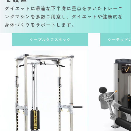
ダイエットに最適な下半身に重点をおいたトレーニ
ングマシンを多数ご用意し、ダイエットや健康的な
身体づくりをサポートします。
ケーブルタフスタック
シーテッド