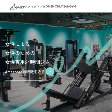
アマゾネス
WOMEN ONLY 24h GYM
女性による
女性のための
女性専用24時間ジム
Amazonesの特徴をみる