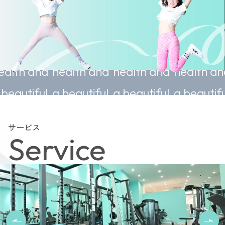
e
Sustainable
Sustainable
Sustainable
Sustai
d
health and
health and
health and
health
l
a beautiful
a beautiful
a beautiful
a beaut
body.
body.
body.
body.
サービス
Service