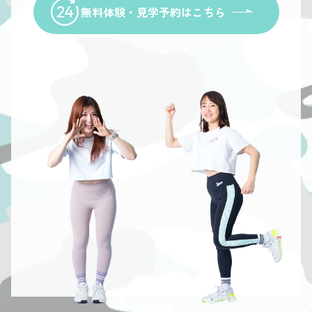
無料体験・見学予約はこちら
or a
For a
For a
For a
ree
free
free
free
rial or
trial or
trial or
trial or