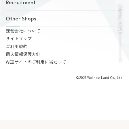
Recruitment
店舗一覧
Amazonesのパーソナルトレーニング
SCROLL DOWN
無料体験・見学予約
Dr.Amazones
採用情報
Other Shops
ご予約から無料体験・見学までの流れ
AI姿勢診断・改善
料金案内
運営会社について
完全個室PRIVATE GYM Highness
入会手続きのご案内
サイトマップ
24時間ジム Amazones & Hercules
お支払いについて
ご利用規約
AMAZONES ONLINE SHOP
よくあるご質問
個人情報保護方針
会員様からいただいた声
WEBサイトのご利用に当たって
©2026 Wellness Land Co., Ltd.