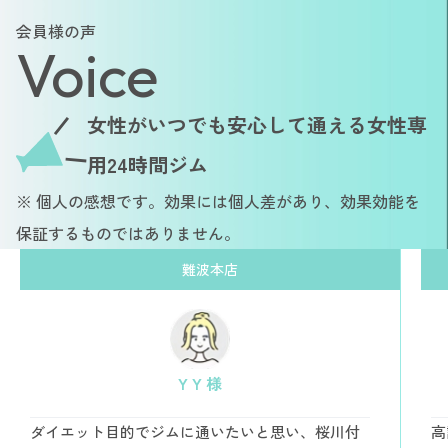
会員様の声
Voice
女性がいつでも安心して通える女性専
用24時間ジム
※ 個人の感想です。効果には個人差があり、効果効能を
保証するものではありません。
難波本店
Y Y 様
ダイエット目的でジムに通いたいと思い、桜川付
高