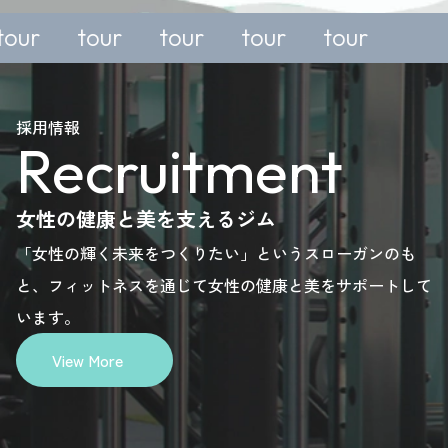
our
tour
tour
tour
nquiry,
enquiry,
enquiry,
enquiry,
lease
please
please
please
採用情報
Recruitment
ere.
here.
here.
here.
女性の健康と美を支えるジム
「女性の輝く未来をつくりたい」というスローガンのも
と、フィットネスを通じて女性の健康と美をサポートして
います。
View More