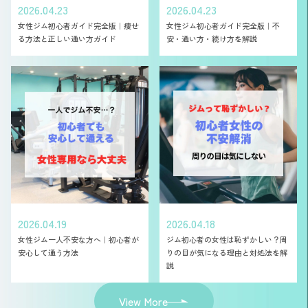
2026.04.23
2026.04.23
女性ジム初心者ガイド完全版｜痩せ
女性ジム初心者ガイド完全版｜不
る方法と正しい通い方ガイド
安・通い方・続け方を解説
2026.04.19
2026.04.18
女性ジム一人不安な方へ｜初心者が
ジム初心者の女性は恥ずかしい？周
安心して通う方法
りの目が気になる理由と対処法を解
説
View More