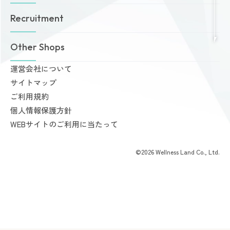
お知らせ
ゾネスタイムズ
女性専用24時間ジム
Recruitment
店舗一覧
Amazonesのパーソナルトレーニング
無料体験・見学予約
Dr.Amazones
採用情報
Other Shops
ご予約から無料体験・見学までの流れ
AI姿勢診断・改善
料金案内
運営会社について
完全個室PRIVATE GYM Highness
入会手続きのご案内
サイトマップ
24時間ジム Amazones & Hercules
お支払いについて
ご利用規約
AMAZONES ONLINE SHOP
よくあるご質問
個人情報保護方針
会員様からいただいた声
WEBサイトのご利用に当たって
©2026 Wellness Land Co., Ltd.