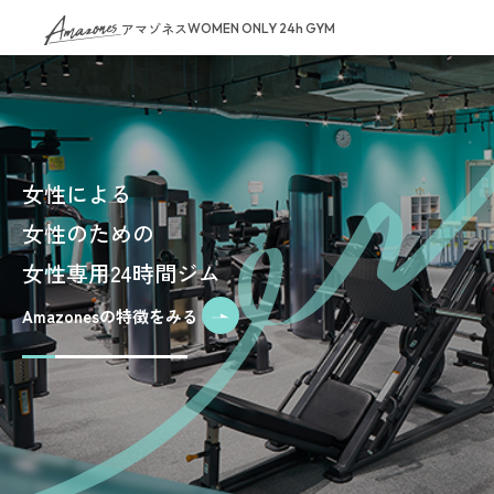
アマゾネス
WOMEN ONLY 24h GYM
女性による
女性のための
女性専用24時間ジム
Amazonesの特徴をみる