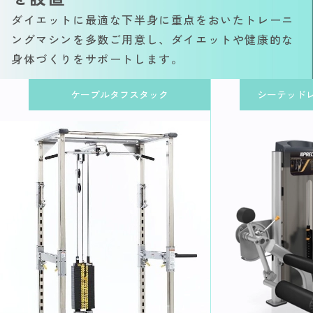
ダイエットに最適な下半身に重点をおいたトレーニ
ングマシンを多数ご用意し、ダイエットや健康的な
身体づくりをサポートします。
ケーブルタフスタック
シーテッド