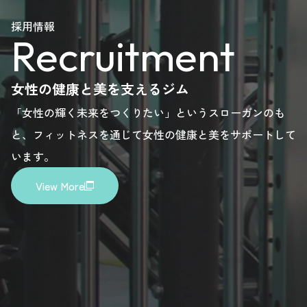
lease
please
please
please
please
採用情報
Recruitment
ere.
here.
here.
here.
here.
女性の健康と美を支えるジム
「女性の輝く未来をつくりたい」というスローガンのも
と、フィットネスを通じて女性の健康と美をサポートして
います。
View More