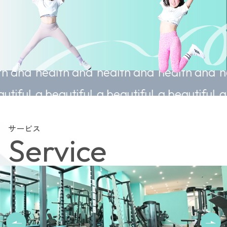
stainable
Sustainable
Sustainable
Sustainab
alth and
health and
health and
health an
beautiful
a beautiful
a beautiful
a beautifu
ody.
body.
body.
body.
サービス
Service