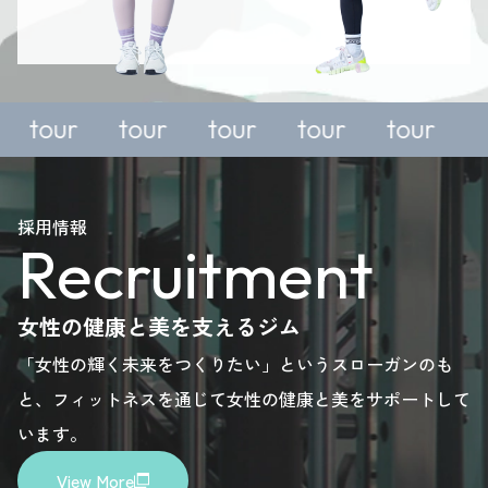
free
free
free
free
or
trial or
trial or
trial or
trial or
tour
tour
tour
tour
ry,
enquiry,
enquiry,
enquiry,
enquiry,
e
please
please
please
please
採用情報
Recruitment
here.
here.
here.
here.
女性の健康と美を支えるジム
「女性の輝く未来をつくりたい」というスローガンのも
と、フィットネスを通じて女性の健康と美をサポートして
います。
View More