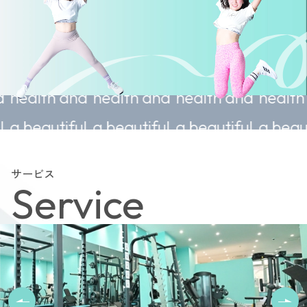
nable
Sustainable
Sustainable
Sustainable
Sus
 and
health and
health and
health and
hea
iful
a beautiful
a beautiful
a beautiful
a b
body.
body.
body.
bo
サービス
Service