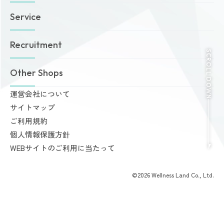
トップページ
Service
お知らせ
ゾネスタイムズ
女性専用24時間ジム
Recruitment
店舗一覧
Amazonesのパーソナルトレーニング
SCROLL DOWN
無料体験・見学予約
Dr.Amazones
採用情報
Other Shops
ご予約から無料体験・見学までの流れ
AI姿勢診断・改善
料金案内
運営会社について
完全個室PRIVATE GYM Highness
入会手続きのご案内
サイトマップ
24時間ジム Amazones & Hercules
お支払いについて
ご利用規約
AMAZONES ONLINE SHOP
よくあるご質問
個人情報保護方針
会員様からいただいた声
WEBサイトのご利用に当たって
©2026 Wellness Land Co., Ltd.