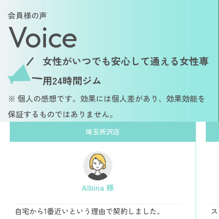
会員様の声
Voice
女性がいつでも安心して通える女性専
用24時間ジム
※ 個人の感想です。効果には個人差があり、効果効能を
保証するものではありません。
埼玉所沢店
Albina 様
自宅から1番近いという理由で契約しました。
ス