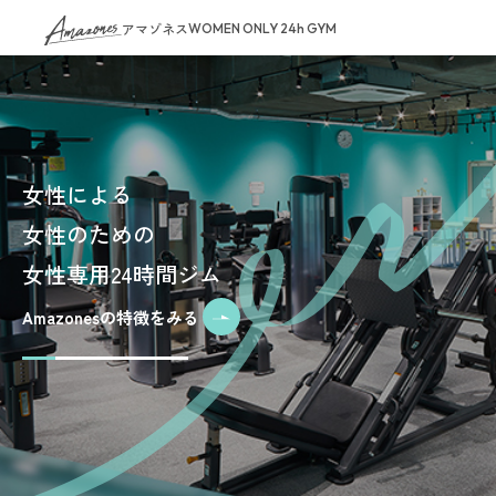
アマゾネス
WOMEN ONLY 24h GYM
女性による
女性のための
女性専用24時間ジム
Amazonesの特徴をみる