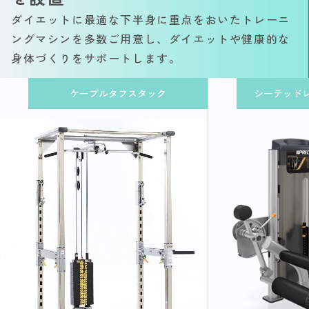
ダイエットに最適な下半身に重点をおいたトレーニ
ングマシンを多数ご用意し、ダイエットや健康的な
身体づくりをサポートします。
ケーブルタフスタック
シーテッド