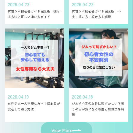
2026.04.23
2026.04.23
女性ジム初心者ガイド完全版｜痩せ
女性ジム初心者ガイド完全版｜不
る方法と正しい通い方ガイド
安・通い方・続け方を解説
2026.04.19
2026.04.18
女性ジム一人不安な方へ｜初心者が
ジム初心者の女性は恥ずかしい？周
安心して通う方法
りの目が気になる理由と対処法を解
説
View More