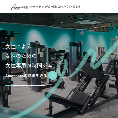
アマゾネス
WOMEN ONLY 24h GYM
女性による
女性のための
女性専用24時間ジム
Amazonesの特徴をみる