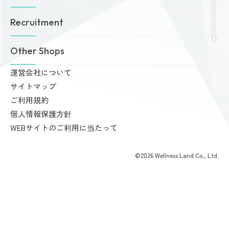
お知らせ
ゾネスタイムズ
女性専用24時間ジム
Recruitment
店舗一覧
Amazonesのパーソナルトレーニング
無料体験・見学予約
Dr.Amazones
採用情報
Other Shops
ご予約から無料体験・見学までの流れ
AI姿勢診断・改善
料金案内
運営会社について
完全個室PRIVATE GYM Highness
入会手続きのご案内
サイトマップ
24時間ジム Amazones & Hercules
お支払いについて
ご利用規約
AMAZONES ONLINE SHOP
よくあるご質問
個人情報保護方針
会員様からいただいた声
WEBサイトのご利用に当たって
©2026 Wellness Land Co., Ltd.