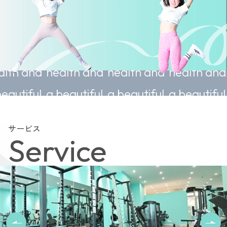
ustainable
Sustainable
Sustainable
Sustainab
ealth and
health and
health and
health an
 beautiful
a beautiful
a beautiful
a beautifu
ody.
body.
body.
body.
サービス
Service