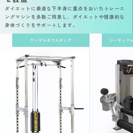
ダイエットに最適な下半身に重点をおいたトレーニ
ングマシンを多数ご用意し、ダイエットや健康的な
身体づくりをサポートします。
ケーブルタフスタック
シーテッド