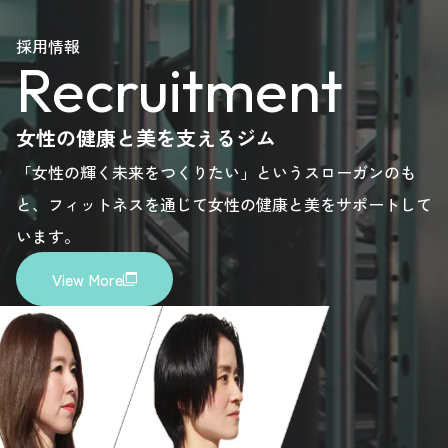
se
please
please
please
採用情報
Recruitment
.
here.
here.
here.
女性の健康と美を支えるジム
「女性の輝く未来をつくりたい」というスローガンのも
と、フィットネスを通じて女性の健康と美をサポートして
います。
View More