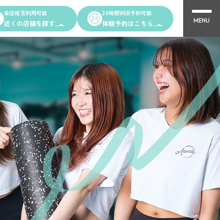
全店相互利用可能
24時間WEB予約可能
MENU
近くの店舗を探す
体験予約はこちら
Other Shops
完全個室PRIVATE GYM Highness
ング
24時間ジム Amazones & Hercules
AMAZONES ONLINE SHOP