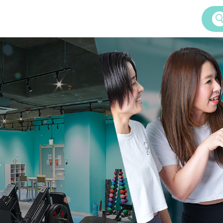
Service
女性専用24時間ジム
Amazonesのパーソナルトレーニ
ズ
Dr.Amazones
AI姿勢診断・改善
ム
学予約
Recruitment
料体験・見学までの流れ
採用情報
ご案内
いて