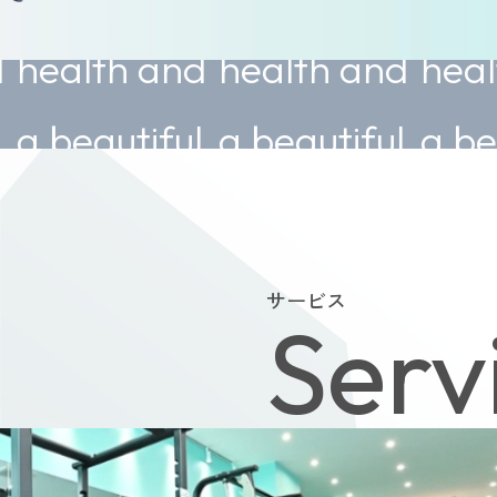
h and
health and
health and
utiful
a beautiful
a beautiful
.
body.
body.
サービス
Serv