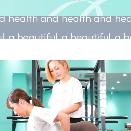
th and
health and
health an
autiful
a beautiful
a beautifu
.
body.
body.