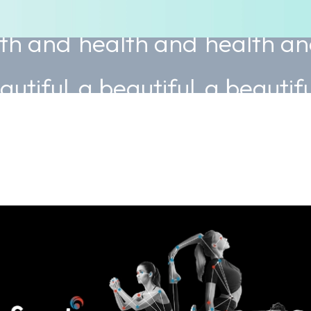
health and
health and
heal
a beautiful
a beautiful
a be
body.
body.
body
ice