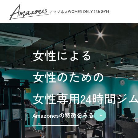
アマゾネス
WOMEN ONLY 24h GYM
About Us
女性による
トップページ
女性のための
お知らせ
ゾネスタイム
店舗一覧
女性専用24時間ジ
無料体験・見
ご予約から無
料金案内
Amazonesの特徴をみる
入会手続きの
お支払いにつ