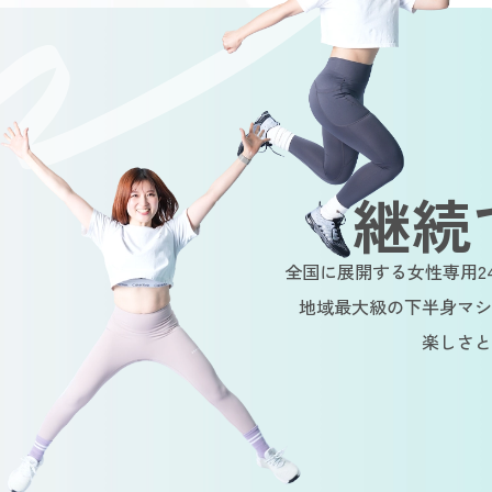
継続
全国に展開する女性専用2
地域最大級の下半身マシ
楽しさと
inable
Sustainable
Sustainabl