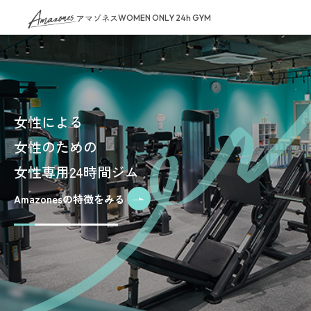
アマゾネス
WOMEN ONLY 24h GYM
女性による
女性のための
女性専用24時間ジム
Amazonesの特徴をみる