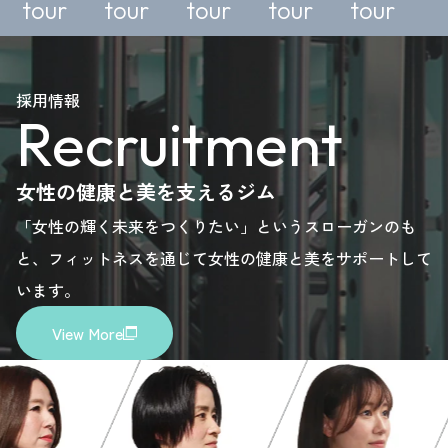
tour
tour
tour
tour
y,
enquiry,
enquiry,
enquiry,
enquiry,
e
please
please
please
please
採用情報
Recruitment
here.
here.
here.
here.
女性の健康と美を支えるジム
「女性の輝く未来をつくりたい」というスローガンのも
と、フィットネスを通じて女性の健康と美をサポートして
います。
View More