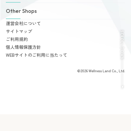
無料体験・見学予約
Dr.Amazones
採用情報
Other Shops
ご予約から無料体験・見学までの流れ
AI姿勢診断・改善
料金案内
運営会社について
完全個室PRIVATE GYM Highness
入会手続きのご案内
サイトマップ
24時間ジム Amazones & Hercules
SCROLL DOWN
お支払いについて
ご利用規約
AMAZONES ONLINE SHOP
よくあるご質問
個人情報保護方針
会員様からいただいた声
WEBサイトのご利用に当たって
©2026 Wellness Land Co., Ltd.