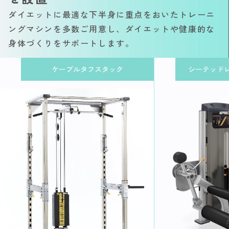
ダイエットに最適な下半身に重点をおいたトレーニ
ングマシンを多数ご用意し、ダイエットや健康的な
身体づくりをサポートします。
ケーブルタフスタック
シーテッド