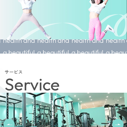
nable
Sustainable
Sustainable
Sustainable
Sus
 and
health and
health and
health and
hea
iful
a beautiful
a beautiful
a beautiful
a b
body.
body.
body.
bod
サービス
Service