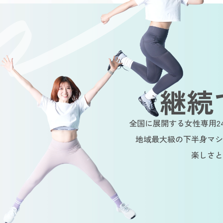
継続
全国に展開する女性専用2
地域最大級の下半身マシ
楽しさと
tainable
Sustainable
Sustaina