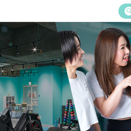
Service
女性専用24時間ジム
Amazonesのパーソナルトレーニ
ズ
Dr.Amazones
AI姿勢診断・改善
ム
学予約
Recruitment
料体験・見学までの流れ
採用情報
ご案内
いて