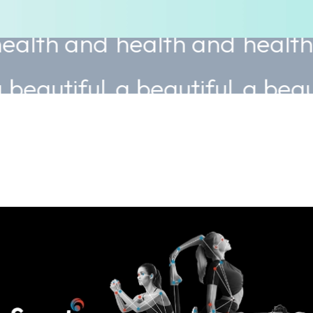
nd
health and
health and
he
ful
a beautiful
a beautiful
a 
body.
body.
bo
ice