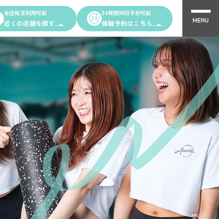
全店相互利用可能
24時間WEB予約可能
MENU
近くの店舗を探す
体験予約はこちら
Other Shops
完全個室PRIVATE GYM Highness
ング
24時間ジム Amazones & Hercules
AMAZONES ONLINE SHOP