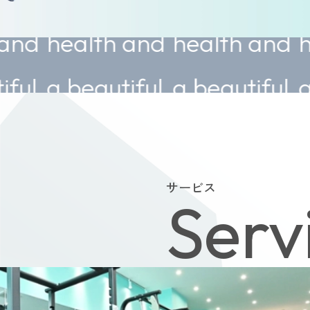
lth and
health and
health a
eautiful
a beautiful
a beauti
y.
body.
body.
サービス
Serv