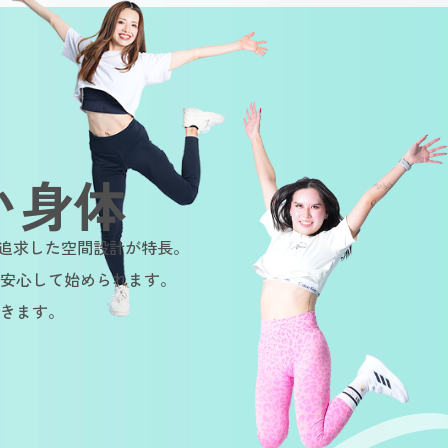
い身体
を追求した空間設計が特長。
安心して始められます。
きます。
stainable
Sustainable
Sustain