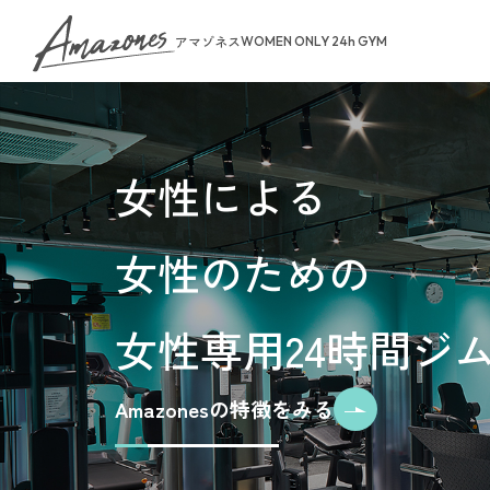
アマゾネス
WOMEN ONLY 24h GYM
About Us
女性による
トップページ
女性のための
お知らせ
ゾネスタイム
店舗一覧
女性専用24時間ジ
無料体験・見
ご予約から無
料金案内
Amazonesの特徴をみる
入会手続きの
お支払いにつ