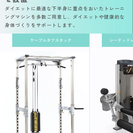
ダイエットに最適な下半身に重点をおいたトレーニ
ングマシンを多数ご用意し、ダイエットや健康的な
身体づくりをサポートします。
ケーブルタフスタック
シーテッド