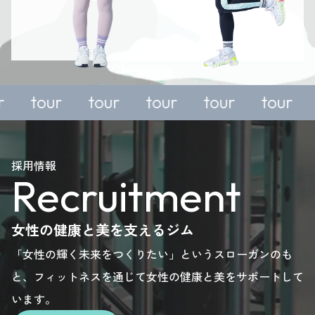
a
For a
For a
For a
For a
free
free
free
free
 or
trial or
trial or
trial or
trial or
tour
tour
tour
tour
iry,
enquiry,
enquiry,
enquiry,
enquiry,
se
please
please
please
please
採用情報
Recruitment
.
here.
here.
here.
here.
女性の健康と美を支えるジム
「女性の輝く未来をつくりたい」というスローガンのも
と、フィットネスを通じて女性の健康と美をサポートして
います。