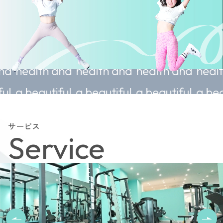
inable
Sustainable
Sustainable
Sustainable
Su
h and
health and
health and
health and
h
utiful
a beautiful
a beautiful
a beautiful
a 
.
body.
body.
body.
b
サービス
Service