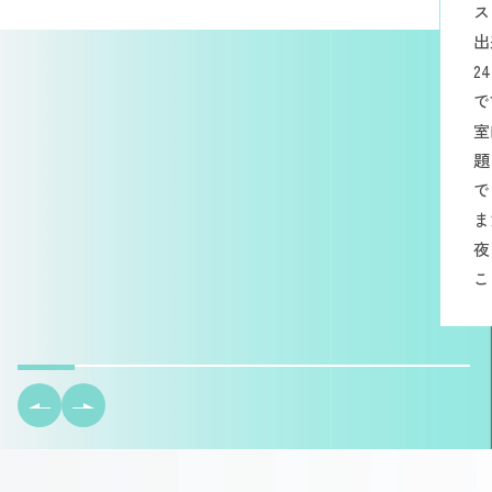
ス
出
2
で
室
題
で
ま
夜
こ