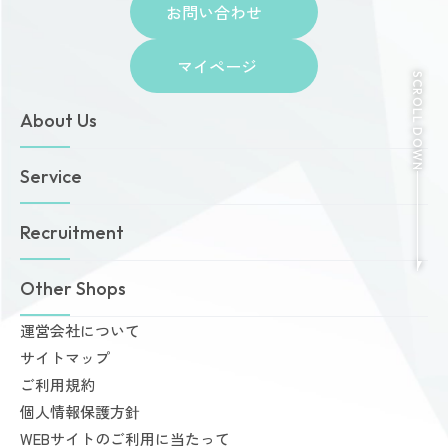
お問い合わせ
マイページ
SCROLL DOWN
About Us
トップページ
Service
お知らせ
ゾネスタイムズ
女性専用24時間ジム
Recruitment
店舗一覧
Amazonesのパーソナルトレーニング
無料体験・見学予約
Dr.Amazones
採用情報
Other Shops
ご予約から無料体験・見学までの流れ
AI姿勢診断・改善
料金案内
運営会社について
完全個室PRIVATE GYM Highness
入会手続きのご案内
サイトマップ
24時間ジム Amazones & Hercules
お支払いについて
ご利用規約
AMAZONES ONLINE SHOP
よくあるご質問
個人情報保護方針
会員様からいただいた声
WEBサイトのご利用に当たって