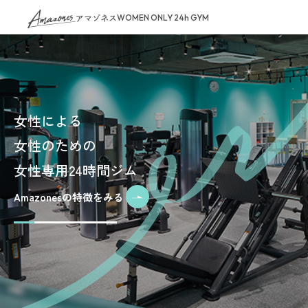
アマゾネス
WOMEN ONLY 24h GYM
女性による
女性のための
女性専用24時間ジム
Amazonesの特徴をみる