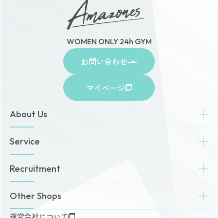
WOMEN ONLY 24h GYM
お問い合わせ
マイページ
About Us
トップページ
Service
お知らせ
ゾネスタイムズ
女性専用24時間ジム
Recruitment
店舗一覧
Amazonesのパーソナルトレーニング
無料体験・見学予約
Dr.Amazones
採用情報
Other Shops
ご予約から無料体験・見学までの流れ
AI姿勢診断・改善
料金案内
運営会社について
完全個室PRIVATE GYM Highness