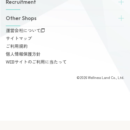
Recruitment
店舗一覧
Amazonesのパーソナルトレーニング
無料体験・見学予約
Dr.Amazones
採用情報
Other Shops
ご予約から無料体験・見学までの流れ
AI姿勢診断・改善
料金案内
運営会社について
完全個室PRIVATE GYM Highness
入会手続きのご案内
サイトマップ
24時間ジム Amazones & Hercules
お支払いについて
ご利用規約
AMAZONES ONLINE SHOP
よくあるご質問
個人情報保護方針
会員様からいただいた声
WEBサイトのご利用に当たって
©2026 Wellness Land Co., Ltd.