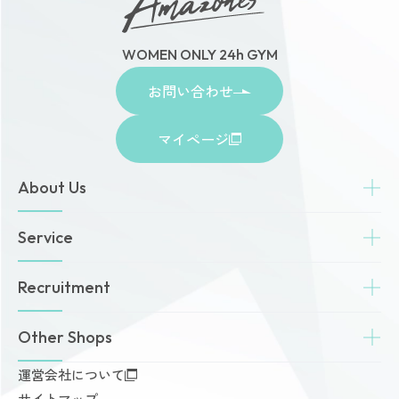
WOMEN ONLY 24h GYM
お問い合わせ
マイページ
About Us
トップページ
Service
お知らせ
ゾネスタイムズ
女性専用24時間ジム
Recruitment
店舗一覧
Amazonesのパーソナルトレーニング
無料体験・見学予約
Dr.Amazones
採用情報
Other Shops
ご予約から無料体験・見学までの流れ
AI姿勢診断・改善
料金案内
運営会社について
完全個室PRIVATE GYM Highness
入会手続きのご案内
サイトマップ
24時間ジム Amazones & Hercules