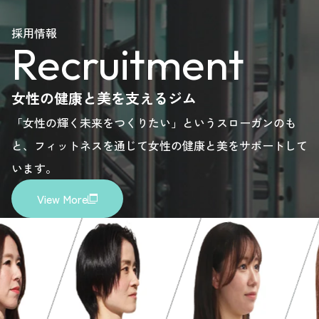
ease
please
please
please
please
採用情報
Recruitment
e.
here.
here.
here.
here.
女性の健康と美を支えるジム
「女性の輝く未来をつくりたい」というスローガンのも
と、フィットネスを通じて女性の健康と美をサポートして
います。
View More