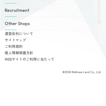
無料体験・見学予約
Dr.Amazones
採用情報
Other Shops
ご予約から無料体験・見学までの流れ
AI姿勢診断・改善
料金案内
運営会社について
完全個室PRIVATE GYM Highness
入会手続きのご案内
サイトマップ
24時間ジム Amazones & Hercules
お支払いについて
ご利用規約
AMAZONES ONLINE SHOP
よくあるご質問
個人情報保護方針
会員様からいただいた声
WEBサイトのご利用に当たって
©2026 Wellness Land Co., Ltd.