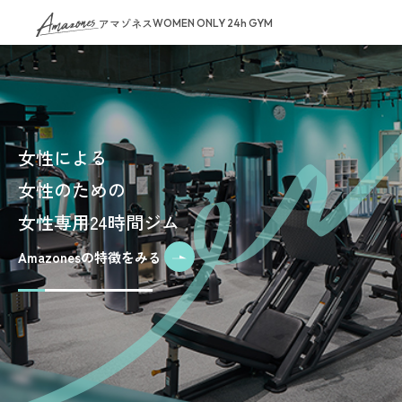
アマゾネス
WOMEN ONLY 24h GYM
女性による
女性のための
女性専用24時間ジム
Amazonesの特徴をみる