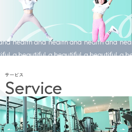
ainable
Sustainable
Sustainable
Sustainable
lth and
health and
health and
health and
autiful
a beautiful
a beautiful
a beautiful
y.
body.
body.
body.
サービス
Service