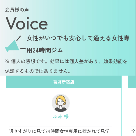
会員様の声
Voice
女性がいつでも安心して通える女性専
用24時間ジム
※ 個人の感想です。効果には個人差があり、効果効能を
保証するものではありません。
葛飾新宿店
ふみ 様
通りすがりに見て24時間女性専用に惹かれて見学
全