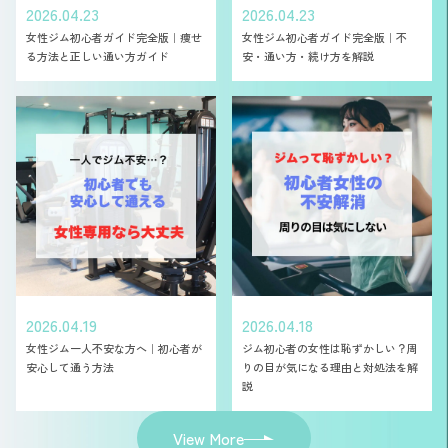
2026.04.23
2026.04.23
女性ジム初心者ガイド完全版｜痩せ
女性ジム初心者ガイド完全版｜不
る方法と正しい通い方ガイド
安・通い方・続け方を解説
2026.04.19
2026.04.18
女性ジム一人不安な方へ｜初心者が
ジム初心者の女性は恥ずかしい？周
安心して通う方法
りの目が気になる理由と対処法を解
説
View More