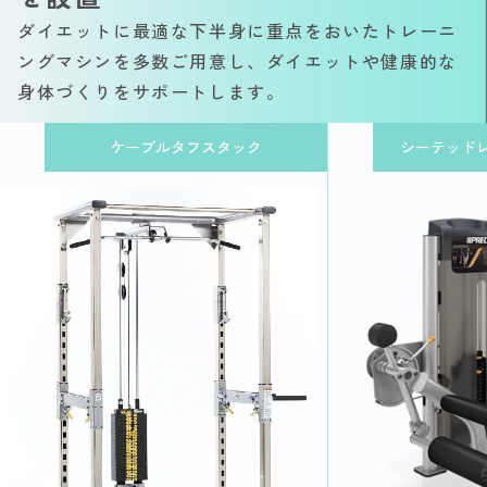
ダイエットに最適な下半身に重点をおいたトレーニ
ングマシンを多数ご用意し、ダイエットや健康的な
身体づくりをサポートします。
ケーブルタフスタック
シーテッド