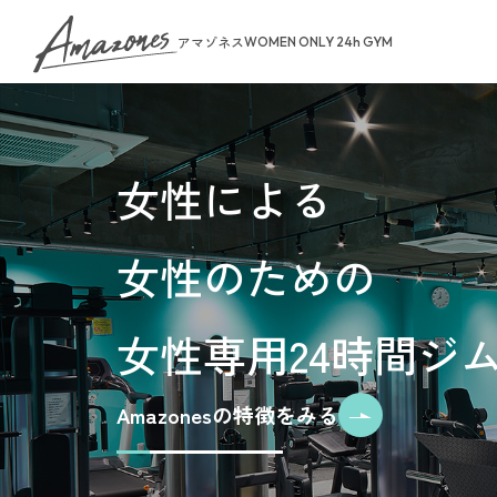
アマゾネス
WOMEN ONLY 24h GYM
About Us
女性による
トップページ
女性のための
お知らせ
ゾネスタイム
店舗一覧
女性専用24時間ジ
無料体験・見
ご予約から無
料金案内
Amazonesの特徴をみる
入会手続きの
お支払いにつ