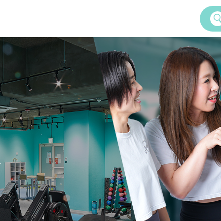
Service
女性専用24時間ジム
Amazonesのパーソナルトレーニ
ズ
Dr.Amazones
AI姿勢診断・改善
ム
学予約
Recruitment
料体験・見学までの流れ
採用情報
ご案内
いて