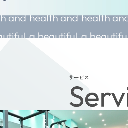
health and
health and
heal
a beautiful
a beautiful
a bea
body.
body.
body
サービス
Serv