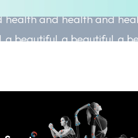
th and
health and
health an
utiful
a beautiful
a beautiful
.
body.
body.
ice