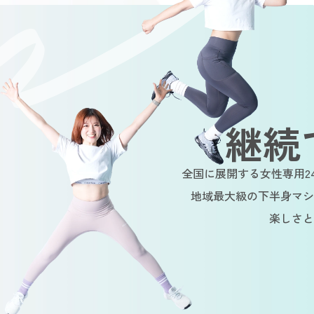
継続
全国に展開する女性専用2
地域最大級の下半身マシ
楽しさと
Sustainable
Sustainable
Susta