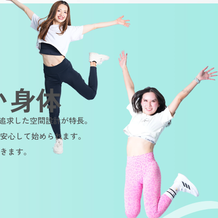
い身体
を追求した空間設計が特長。
安心して始められます。
きます。
e
Sustainable
Sustainable
Sust