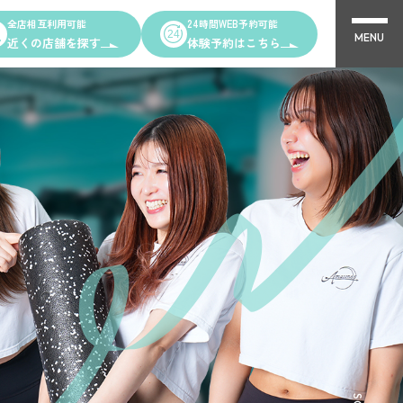
全店相互利用可能
24時間WEB予約可能
MENU
近くの店舗を探す
体験予約はこちら
Other Shops
完全個室PRIVATE GYM Highness
ング
24時間ジム Amazones & Hercules
AMAZONES ONLINE SHOP