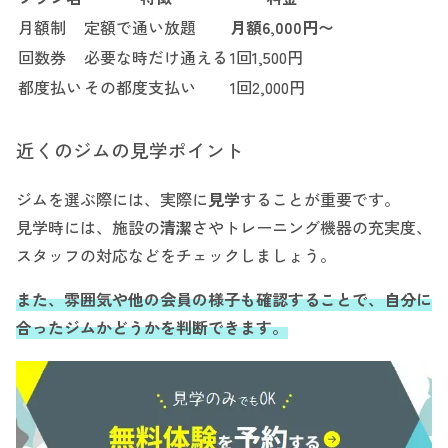
月額制
定額で通い放題
月額6,000円〜
回数券
必要な時だけ通える
1回1,500円
都度払い
その都度支払い
1回2,000円
近くのジムの見学ポイント
ジムを選ぶ際には、実際に
見学
することが重要です。
見学時には、施設の
清潔
さやトレーニング機器の充実度、
スタッフの対応などをチェックしましょう。
また、雰囲気や他の会員の様子も確認することで、自分に
合ったジムかどうかを判断できます。