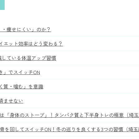
く・痩せにくい」のか？
ダイエット効率はどう変わる？
践している体温アップ習慣
き」でスイッチON
く質・噛む」を意識
済ませない
肉は「身体のストーブ」！タンパク質と下半身トレの極意（埼玉
甲骨を回してスイッチON！冬の巡りを良くする3つの習慣（埼玉