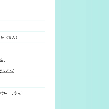
 Kさん)
ん)
Nさん)
喰店│Jさん)