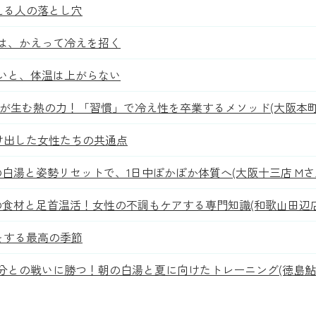
える人の落とし穴
は、かえって冷えを招く
いと、体温は上がらない
が生む熱の力！「習慣」で冷え性を卒業するメソッド(大阪本町店
け出した女性たちの共通点
白湯と姿勢リセットで、1日中ぽかぽか体質へ(大阪十三店 Mさ
の食材と足首温活！女性の不調もケアする専門知識(和歌山田辺店 
をする最高の季節
分との戦いに勝つ！朝の白湯と夏に向けたトレーニング(徳島鮎