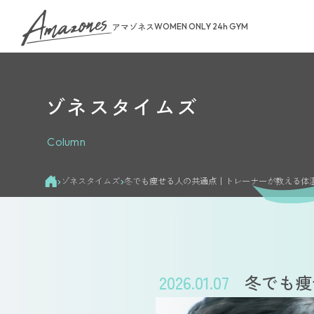
アマゾネス
WOMEN ONLY 24h GYM
ゾネスタイムズ
About Us
Column
トップページ
お知らせ
›
›
ゾネスタイムズ
冬でも痩せる人の共通点｜トレーナーが教える体
ゾネスタイム
店舗一覧
無料体験・見
ご予約から無
料金案内
2026.01.07
冬でも痩
入会手続きの
お支払いにつ