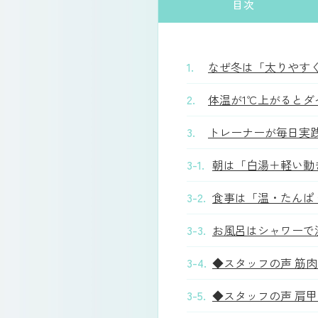
目次
1.
なぜ冬は「太りやす
2.
体温が1℃上がると
3.
トレーナーが毎日実
3-1.
朝は「白湯＋軽い動
3-2.
食事は「温・たんぱ
3-3.
お風呂はシャワーで
3-4.
◆スタッフの声 筋
3-5.
◆スタッフの声 肩