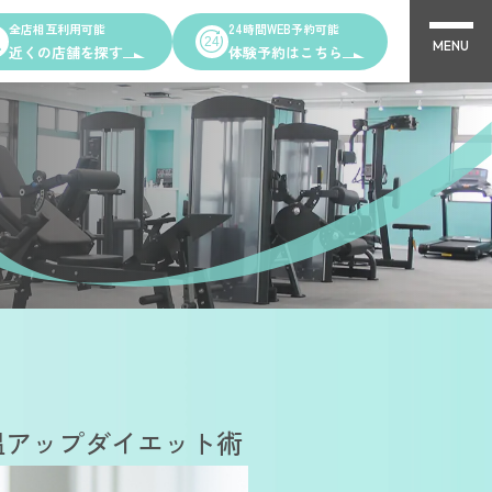
全店相互利用可能
24時間WEB予約可能
MENU
近くの店舗を探す
体験予約はこちら
Other Shops
完全個室PRIVATE GYM Highness
ング
24時間ジム Amazones & Hercules
AMAZONES ONLINE SHOP
温アップダイエット術