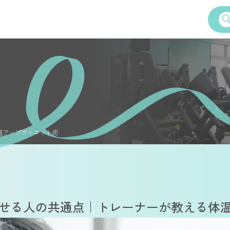
Service
女性専用24時間ジム
Amazonesのパーソナルトレーニ
温アップダイエット術
ズ
Dr.Amazones
AI姿勢診断・改善
学予約
Recruitment
料体験・見学までの流れ
採用情報
せる人の共通点｜トレーナーが教える体
ご案内
いて