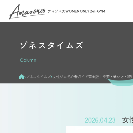
アマゾネス
WOMEN ONLY 24h GYM
ゾネスタイムズ
About Us
Column
トップページ
お知らせ
›
›
ゾネスタイムズ
女性ジム初心者ガイド完全版｜不安・通い方・続
ゾネスタイム
店舗一覧
無料体験・見
ご予約から無
料金案内
2026.04.23
女
入会手続きの
お支払いにつ