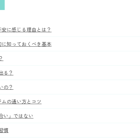
不安に感じる理由とは？
初に知っておくべき基本
？
出る？
いの？
ジムの通い方とコツ
合い」ではない
習慣