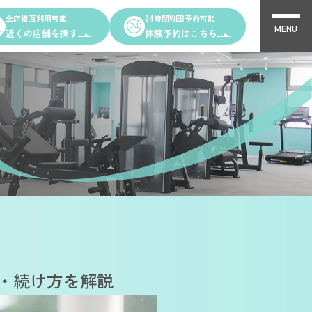
全店相互利用可能
24時間WEB予約可能
MENU
近くの店舗を探す
体験予約はこちら
Other Shops
完全個室PRIVATE GYM Highness
ング
24時間ジム Amazones & Hercules
AMAZONES ONLINE SHOP
・続け方を解説