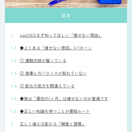
目次
1.
oastSEOまず知ってほしい「痩せない理由」
1-1.
◆よくある「痩せない原因」3パターン
1-2.
① 運動内容が偏っている
1-3.
② 食事とのバランスが取れていない
1-4.
③ 変化の見方を間違えている
1-5.
◆実は「最初の1ヶ月」は痩せないのが普通です
1-6.
◆正しい知識を持つことが最短ルート
2.
正しく通えば変わる「頻度と習慣」