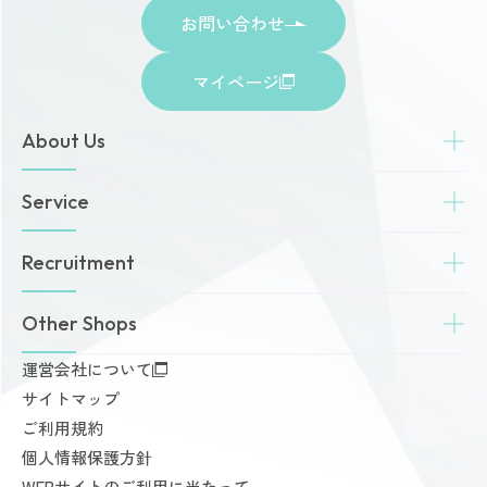
お問い合わせ
マイページ
About Us
トップページ
Service
お知らせ
ゾネスタイムズ
女性専用24時間ジム
Recruitment
店舗一覧
Amazonesのパーソナルトレーニング
無料体験・見学予約
Dr.Amazones
採用情報
Other Shops
ご予約から無料体験・見学までの流れ
AI姿勢診断・改善
料金案内
運営会社について
完全個室PRIVATE GYM Highness
入会手続きのご案内
サイトマップ
24時間ジム Amazones & Hercules
お支払いについて
ご利用規約
AMAZONES ONLINE SHOP
よくあるご質問
個人情報保護方針
会員様からいただいた声
WEBサイトのご利用に当たって