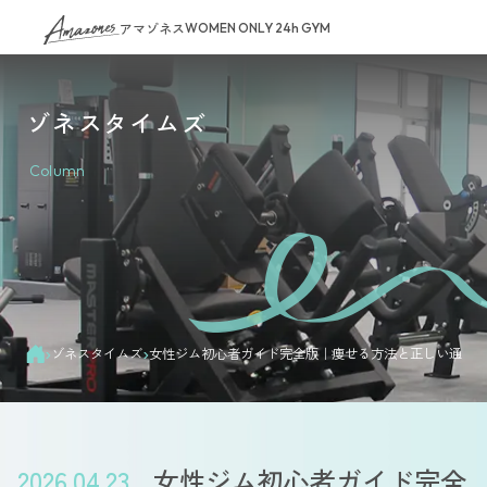
アマゾネス
WOMEN ONLY 24h GYM
ゾネスタイムズ
Column
›
›
ゾネスタイムズ
女性ジム初心者ガイド完全版｜痩せる方法と正しい通い
2026.04.23
女性ジム初心者ガイド完全