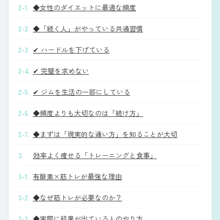
2-1.
◆女性のダイエットに最適な頻度
2-2.
◆「続く人」がやっている共通習慣
2-3.
✔ ハードルを下げている
2-4.
✔ 完璧を求めない
2-5.
✔ ジムを生活の一部にしている
2-6.
◆頻度よりも大切なのは「続け方」
2-7.
◆まずは「現実的な通い方」を知ることが大切
3.
効率よく痩せる「トレーニングと食事」
3-1.
有酸素×筋トレが最強な理由
3-2.
◆なぜ筋トレが必要なのか？
3-3.
◆実際に結果が出ている人のやり方