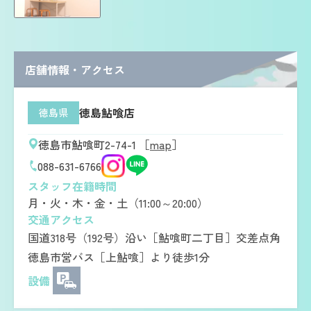
店舗情報・アクセス
徳島鮎喰店
徳島県
徳島市鮎喰町2-74-1 ［
map
］
088-631-6766
スタッフ在籍時間
月・火・木・金・土（11:00～20:00）
交通アクセス
国道318号（192号）沿い［鮎喰町二丁目］交差点角
徳島市営バス［上鮎喰］より徒歩1分
設備