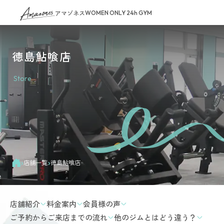
アマゾネス
WOMEN ONLY 24h GYM
徳島鮎喰店
Store
›
›
店舗一覧
徳島鮎喰店
店舗紹介
料金案内
会員様の声
ご予約からご来店までの流れ
他のジムとはどう違う？